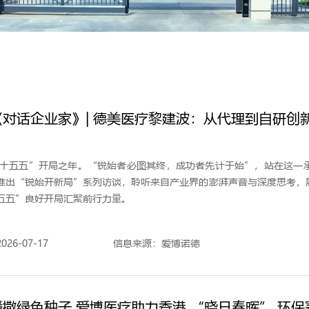
《对话企业家》| 德美医疗黎建波：从代理到自研创
是“十五五”开局之年。“锐始者必图其终，成功者先计于始”，站在这一
推出“锐始开新局”系列访谈，聆听来自产业界的澎湃声音与深度思考，
五五”良好开局汇聚前行力量。
26-07-17
信息来源：爱博诺德
撒绿色种子 爱博医疗助力香港 “晓日春晖” 环保