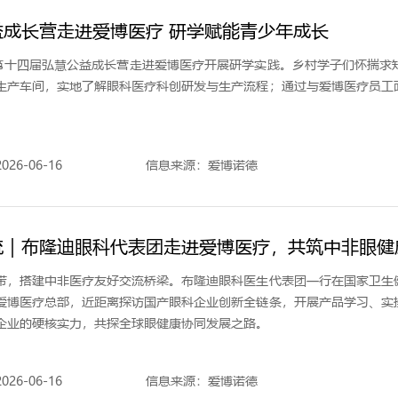
益成长营走进爱博医疗 研学赋能青少年成长
，第十四届弘慧公益成长营走进爱博医疗开展研学实践。乡村学子们怀揣求
生产车间，实地了解眼科医疗科创研发与生产流程；通过与爱博医疗员工
。
26-06-16
信息来源：爱博诺德
流｜布隆迪眼科代表团走进爱博医疗，共筑中非眼健
带，搭建中非医疗友好交流桥梁。布隆迪眼科医生代表团一行在国家卫生
爱博医疗总部，近距离探访国产眼科企业创新全链条，开展产品学习、实
企业的硬核实力，共探全球眼健康协同发展之路。
26-06-16
信息来源：爱博诺德