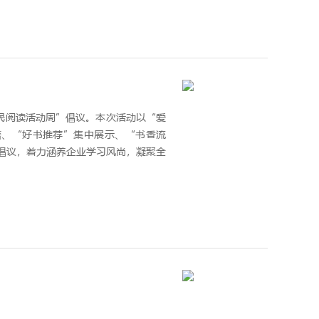
民阅读活动周”倡议。本次活动以“爱
籍、“好书推荐”集中展示、“书香流
倡议，着力涵养企业学习风尚，凝聚全