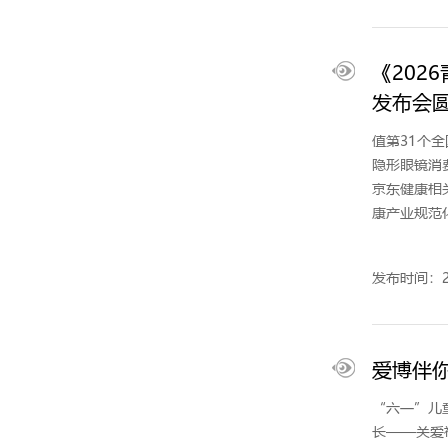
《20
发布会
值第31个
隐形眼镜消
京东健康相
康产业规范
发布时间：20
爱博伴你
“六一”儿
长——关爱