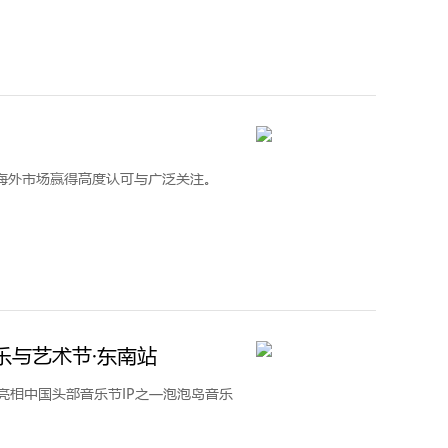
海外市场赢得高度认可与广泛关注。
乐与艺术节·东南站
品亮相中国头部音乐节IP之一泡泡岛音乐