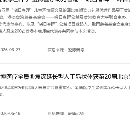
，第四届“晓日春晖”儿童环境征文及绘画比赛颁奖典礼暨优秀作品展于香
会、港澳台湾慈善基金会——晓日春晖公益及香港教育大学联合主办
疗代表等嘉宾，以及“晓日春晖”公益项目发起人、致雨慈善基金会主席
责人及逾200名香港本地师生代表亦共同参与本次活动。
26-06-23
信息来源：爱博诺德
 爱博医疗全景®焦深延长型人工晶状体获第20届北
日，第20届北京发明创新大赛总结会隆重举办。爱博医疗全景®焦深延长型人
奖。
26-06-18
信息来源：爱博诺德