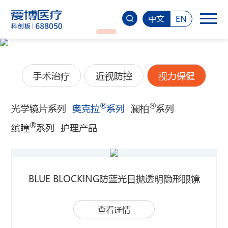
中文
EN
手术治疗
近视防控
视力保健
®
®
光学镜片系列
奥克拉
系列
澜柏
系列
®
缤瞳
系列
护理产品
BLUE BLOCKING防蓝光日抛透明隐形眼镜
查看详情