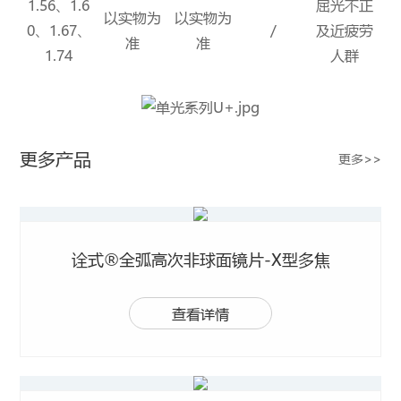
1.56、1.6
屈光不正
以实物为
以实物为
0、1.67、
/
及近疲劳
准
准
1.74
人群
更多产品
更多>>
诠式®全弧高次非球面镜片-X型多焦
查看详情