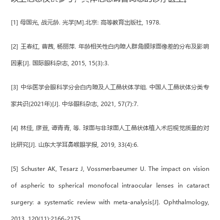
[1] 母国光, 战元龄. 光学[M].北京: 高等教育出版社, 1978.
[2] 王春红, 曹茜, 杨丽萍. 年龄相关性白内障人群角膜球面像差的分布及影响
因素[J]. 国际眼科杂志, 2015, 15(3):3.
[3] 中华医学会眼科学分会白内障及人工晶状体学组. 中国人工晶状体分类专
家共识(2021年)[J]. 中华眼科杂志, 2021, 57(7):7.
[4] 林佳, 廖萱, 谭青青, 等. 球面与非球面人工晶状体植入术后视觉质量的对
比研究[J]. 山东大学耳鼻喉眼学报, 2019, 33(4):6.
[5] Schuster AK, Tesarz J, Vossmerbaeumer U. The impact on vision
of aspheric to spherical monofocal intraocular lenses in cataract
surgery: a systematic review with meta-analysis[J]. Ophthalmology,
2013, 120(11):2166-2175.