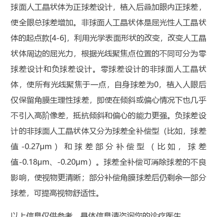
球面人工晶状体为正球差设计，植入后叠加眼内正球差，
使全眼总球差增加。非球面人工晶状体是屈光性人工晶状
体的起点款[4-6]，利用光学表面形状的改变，改变人工晶
状体周边的屈光力，根据光线聚焦点位置的不同可分为零
球差设计和负球差设计。零球差设计的非球面人工晶状
体，使所有光线聚焦于一点，自身球差为0，植入人眼后
仅保留角膜生理性球差，即使在倾斜或偏心情况下也几乎
不引入高阶像差，抵抗倾斜和偏心的能力更强。负球差设
计的非球面人工晶状体又分为球差全补偿型（比如，球差
值-0.27μm）和球差部分补偿型（比如，球差
值-0.18
μm、-0.20μm）。球差全补偿可消除球差的不良
影响，使视物更清晰；部分补偿角膜球差后仍剩余一部分
球差，可提高视物舒适性。
以上信息仅供参考，具体信息请咨询您的诊疗医生。