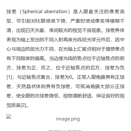
球差（Spherical aberration）是人眼最关注的像差类
型，可引起对比敏感度下降，严重时使成像变得模糊不
清，出现白天光晕、夜间眩光的视觉不良现象。球差具体
表现为轴上发出的不同入射高度光线经光学元件后，因中
心与周边的屈光力不同，在光轴上汇聚点相对于理想像点
有不同程度的偏离。当边缘光线的焦点位于近轴焦点的前
方，球差为正；反之，位于近轴焦点的后方，球差为负
[1]；与近轴焦点重合，球差为0。正常人眼角膜具有正球
差，天然晶状体则具有负球差，可抵消角膜大部分正球
差，使全眼的总球差降低，视物清晰舒适，保证良好的视
觉质量[2]。